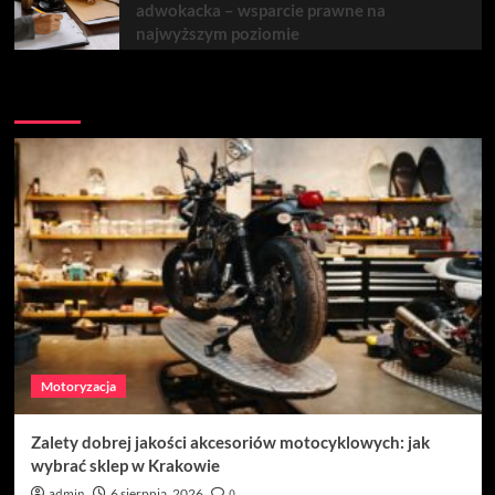
adwokacka – wsparcie prawne na
najwyższym poziomie
Być może przegapiłeś
Motoryzacja
Zalety dobrej jakości akcesoriów motocyklowych: jak
wybrać sklep w Krakowie
admin
6 sierpnia, 2026
0