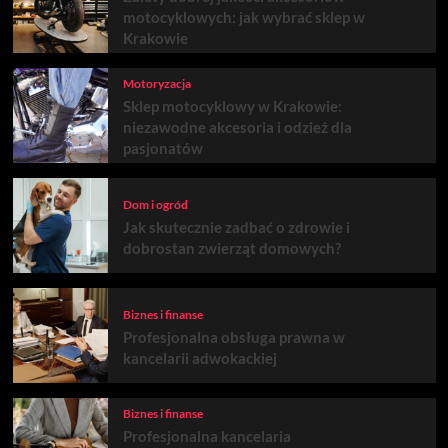
motocyklowych: jak wybrać sklep w
Krakowie
Motoryzacja
Sklep motocyklowy w Krakowie:
niezawodne akcesoria i odzież dla
pasjonatów
Dom i ogród
Jak skutecznie zadbać o zdrowie i
dobrostan zwierząt domowych?
Biznes i finanse
Profesjonalna obsługa prawna w
kancelarii adwokackiej
Biznes i finanse
Profesjonalna kancelaria