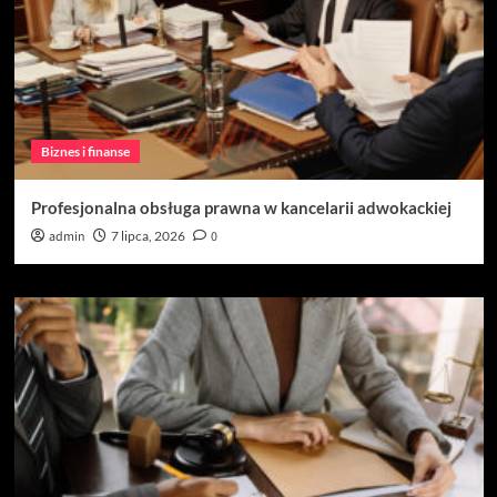
Biznes i finanse
Profesjonalna obsługa prawna w kancelarii adwokackiej
admin
7 lipca, 2026
0