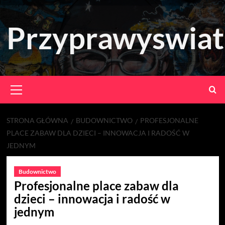
Skip
to
Przyprawyswiat
content
Primary
Menu
STRONA GŁÓWNA
BUDOWNICTWO
PROFESJONALNE
PLACE ZABAW DLA DZIECI – INNOWACJA I RADOŚĆ W
JEDNYM
Budownictwo
Profesjonalne place zabaw dla
dzieci – innowacja i radość w
jednym