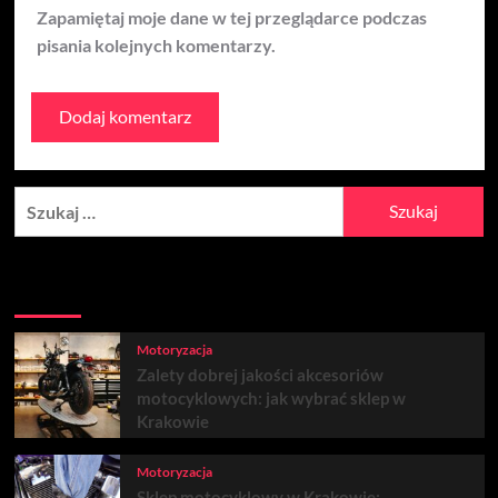
Zapamiętaj moje dane w tej przeglądarce podczas
pisania kolejnych komentarzy.
Szukaj:
Aktualności
Popularne
Trendy
Motoryzacja
Zalety dobrej jakości akcesoriów
motocyklowych: jak wybrać sklep w
Krakowie
Motoryzacja
Sklep motocyklowy w Krakowie: