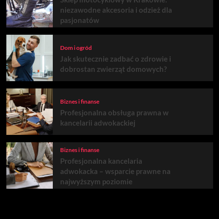
niezawodne akcesoria i odzież dla
pasjonatów
Dom i ogród
Jak skutecznie zadbać o zdrowie i
dobrostan zwierząt domowych?
Biznes i finanse
Profesjonalna obsługa prawna w
kancelarii adwokackiej
Biznes i finanse
Profesjonalna kancelaria
adwokacka – wsparcie prawne na
najwyższym poziomie
Być może przegapiłeś