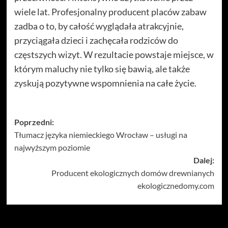
wiele lat. Profesjonalny producent placów zabaw
zadba o to, by całość wyglądała atrakcyjnie,
przyciągała dzieci i zachęcała rodziców do
częstszych wizyt. W rezultacie powstaje miejsce, w
którym maluchy nie tylko się bawią, ale także
zyskują pozytywne wspomnienia na całe życie.
Zobacz
Poprzedni:
Tłumacz języka niemieckiego Wrocław – usługi na
wpisy
najwyższym poziomie
Dalej:
Producent ekologicznych domów drewnianych
ekologicznedomy.com
Więcej historii