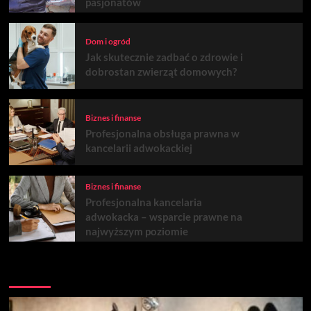
pasjonatów
Dom i ogród
Jak skutecznie zadbać o zdrowie i
dobrostan zwierząt domowych?
Biznes i finanse
Profesjonalna obsługa prawna w
kancelarii adwokackiej
Biznes i finanse
Profesjonalna kancelaria
adwokacka – wsparcie prawne na
najwyższym poziomie
Być może przegapiłeś