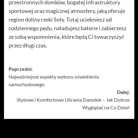
przestronnych domków, bogatej infrastruktury
sportowej oraz magicznej atmosfery, jaką oferuje
region doliny rzeki Soły. Tutaj uciekniesz od
codziennego pędu, naładujesz baterie i zabierzesz
ze sobą wspomnienia, które będą Ci towarzyszyć
przez długi czas.
Zobacz
Poprzedni:
Najważniejsze aspekty wyboru oświetlenia
wpisy
samochodowego
Dalej:
Stylowe i Komfortowe Ubrania Damskie – Jak Dobrze
Wyglądać na Co Dzień
Więcej historii