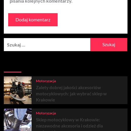
pisania kolejnych komentarzy.
Szukaj:
Aktualności
Popularne
Trendy
Motoryzacja
Zalety dobrej jakości akcesoriów
motocyklowych: jak wybrać sklep w
Krakowie
Motoryzacja
Sklep motocyklowy w Krakowie:
niezawodne akcesoria i odzież dla